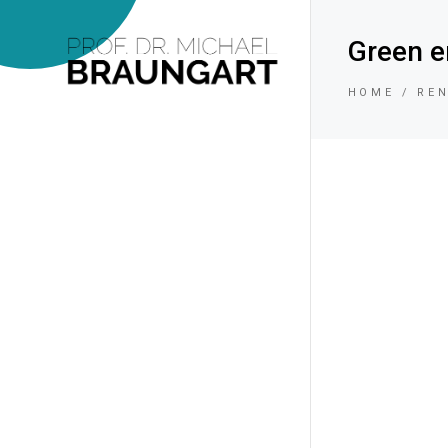
Green e
HOME
RE